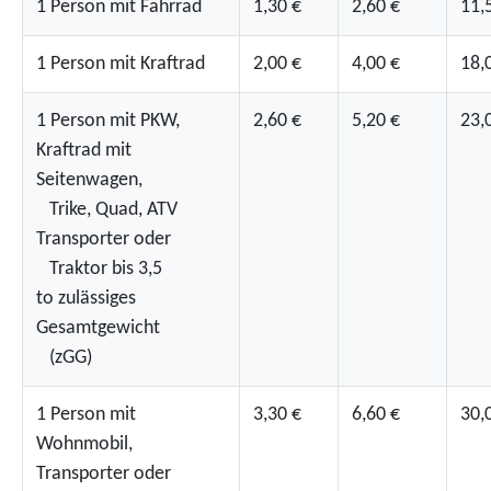
1 Person mit Fahrrad
1,30 €
2,60 €
11,
1 Person mit Kraftrad
2,00 €
4,00 €
18,
1 Person mit PKW,
2,60 €
5,20 €
23,
Kraftrad mit
Seitenwagen,
Trike, Quad, ATV
Transporter oder
Traktor bis 3,5
to zulässiges
Gesamtgewicht
(zGG)
1 Person mit
3,30 €
6,60 €
30,
Wohnmobil,
Transporter oder